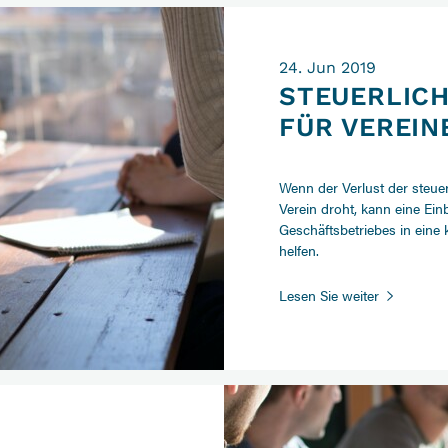
24. Jun 2019
STEUERLIC
FÜR VEREI
Wenn der Verlust der steu
Verein droht, kann eine Ei
Geschäftsbetriebes in eine
helfen.
Steuerliche
Lesen Sie weiter
Begünstig
für
Vereine
bewahren