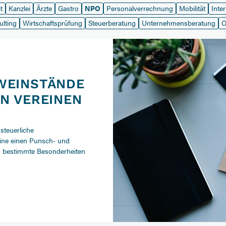
t
Kanzlei
Ärzte
Gastro
NPO
Personalverrechnung
Mobilität
Inte
ulting
Wirtschaftsprüfung
Steuerberatung
Unternehmensberatung
O
WEINSTÄNDE
N VEREINEN
steuerliche
ine einen Punsch- und
 bestimmte Besonderheiten