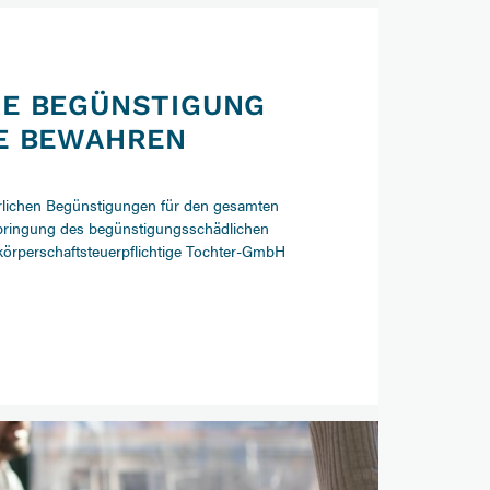
HE BEGÜNSTIGUNG
NE BEWAHREN
erlichen Begünstigungen für den gesamten
nbringung des begünstigungsschädlichen
 körperschaftsteuerpflichtige Tochter-GmbH
ung