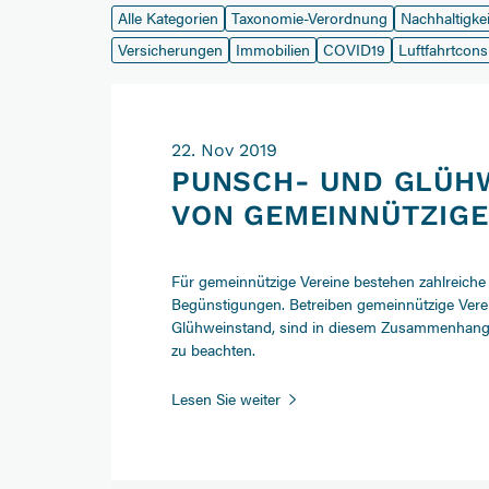
Alle Kategorien
Taxonomie-Verordnung
Nachhaltigkei
Versicherungen
Immobilien
COVID19
Luftfahrtcons
22. Nov 2019
PUNSCH- UND GLÜH
VON GEMEINNÜTZIGE
Für gemeinnützige Vereine bestehen zahlreiche 
Begünstigungen. Betreiben gemeinnützige Vere
Glühweinstand, sind in diesem Zusammenhang
zu beachten.
Punsch-
Lesen Sie weiter
und
Glühweinstände
von
gemeinnützigen