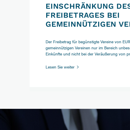
EINSCHRÄNKUNG DE
FREIBETRAGES BEI
GEMEINNÜTZIGEN VE
Der Freibetrag für begünstigte Vereine von EUR
gemeinnützigen Vereinen nur im Bereich unbesc
Einkünfte und nicht bei der Veräußerung von p
Einschränkung
Lesen Sie weiter
des
Freibetrages
bei
gemeinnützigen
Vereinen