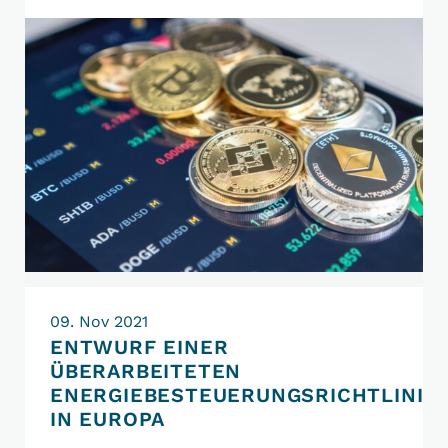
ökosozialen
Steuerreform
enthält
Besteuerungsregeln
für
Kryptowährungen
09. Nov 2021
ENTWURF EINER
ÜBERARBEITETEN
ENERGIEBESTEUERUNGSRICHTLINIE
IN EUROPA