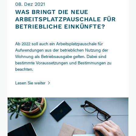
08. Dez 2021
WAS BRINGT DIE NEUE
ARBEITSPLATZPAUSCHALE FÜR
BETRIEBLICHE EINKÜNFTE?
Ab 2022 soll auch ein Arbeitsplatzpauschale für
Aufwendungen aus der betrieblichen Nutzung der
Wohnung als Betriebsausgabe gelten. Dabei sind
bestimmte Voraussetzungen und Bestimmungen zu
beachten.
Was
Lesen Sie weiter
bringt
die
neue
Arbeitsplatzpauschale
für
betriebliche
Einkünfte?