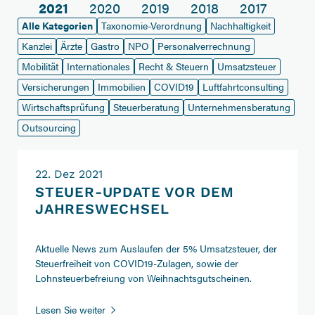
2021
2020
2019
2018
2017
Alle Kategorien
Taxonomie-Verordnung
Nachhaltigkeit
Kanzlei
Ärzte
Gastro
NPO
Personalverrechnung
Mobilität
Internationales
Recht & Steuern
Umsatzsteuer
Versicherungen
Immobilien
COVID19
Luftfahrtconsulting
Wirtschaftsprüfung
Steuerberatung
Unternehmensberatung
Outsourcing
22. Dez 2021
STEUER-UPDATE VOR DEM
JAHRESWECHSEL
Aktuelle News zum Auslaufen der 5% Umsatzsteuer, der
Steuerfreiheit von COVID19-Zulagen, sowie der
Lohnsteuerbefreiung von Weihnachtsgutscheinen.
Steuer-
Lesen Sie weiter