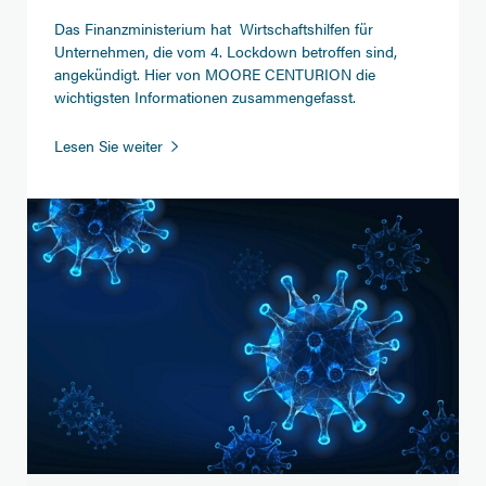
Das Finanzministerium hat Wirtschaftshilfen für
Unternehmen, die vom 4. Lockdown betroffen sind,
angekündigt. Hier von MOORE CENTURION die
wichtigsten Informationen zusammengefasst.
Wirtschaftshilfen
Lesen Sie weiter
für
den
4.
Lockdown