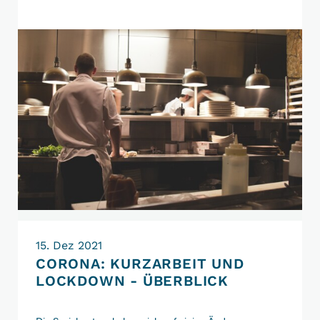
Update
vor
dem
Jahreswechsel
15. Dez 2021
CORONA: KURZARBEIT UND
LOCKDOWN - ÜBERBLICK