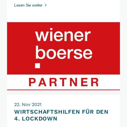
MOORE
Lesen Sie weiter
CENTURION
ist
Listing
Partner
der
Wiener
Börse
22. Nov 2021
WIRTSCHAFTSHILFEN FÜR DEN
4. LOCKDOWN